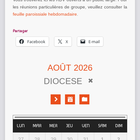
les réunions particulières de groupe, veuillez consulter la
feuille paroissiale hebdomadaire
.
Partager
Facebook
X
E-mail
AOÛT 2026
DIOCESE
LUN
MAR
MER
JEU
VEN
SAM
DIM
27
28
29
30
31
1
2