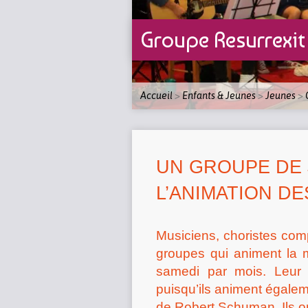
Groupe Resurrexit
Accueil
>
Enfants & Jeunes
>
Jeunes
>
UN GROUPE DE
L’ANIMATION D
Musiciens, choristes comp
groupes qui animent la m
samedi par mois. Leur f
puisqu’ils animent égaleme
de Robert Schuman. Ils on