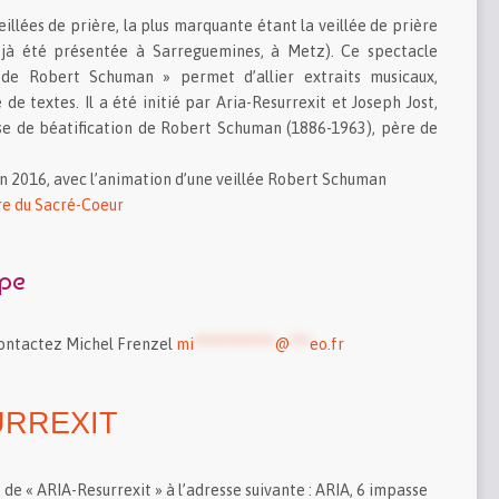
eillées de prière, la plus marquante étant la veillée de prière
jà été présentée à Sarreguemines, à Metz). Ce spectacle
 de Robert Schuman » permet d’allier extraits musicaux,
 de textes. Il a été initié par Aria-Resurrexit et Joseph Jost,
se de béatification de Robert Schuman (1886-1963), père de
n 2016, avec l’animation d’une veillée Robert Schuman
e du Sacré-Coeur
upe
contactez Michel Frenzel
mi
************
@
***
eo.fr
URREXIT
 de « ARIA-Resurrexit » à l’adresse suivante : ARIA, 6 impasse