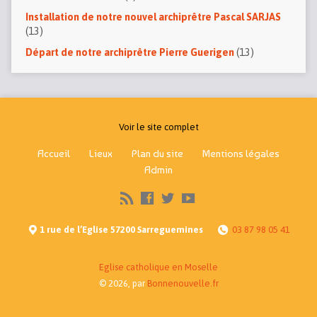
Installation de notre nouvel archiprêtre Pascal SARJAS
(13)
Départ de notre archiprêtre Pierre Guerigen
(13)
Voir le site complet
Accueil
Lieux
Plan du site
Mentions légales
Admin
1 rue de l’Eglise 57200 Sarreguemines
03 87 98 05 41
Eglise catholique en Moselle
© 2026, par
Bonnenouvelle.fr