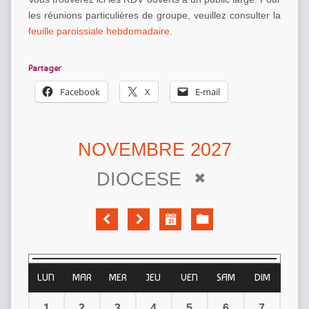
les réunions particulières de groupe, veuillez consulter la
feuille paroissiale hebdomadaire
.
Partager
Facebook
X
E-mail
NOVEMBRE 2027
DIOCESE
LUN
MAR
MER
JEU
VEN
SAM
DIM
1
2
3
4
5
6
7