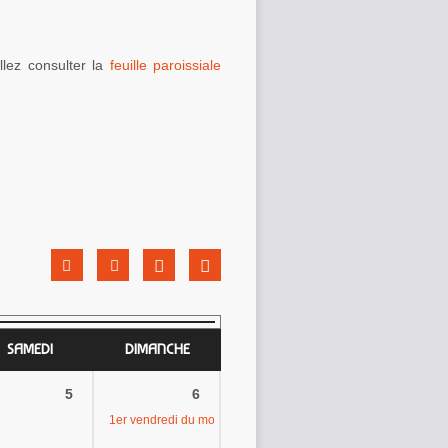
llez consulter la
feuille paroissiale
SAMEDI
DIMANCHE
5
6
1er vendredi du mois : journée d’adoration et de louange
10h