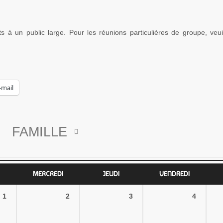
s à un public large. Pour les réunions particulières de groupe, veui
-mail
6
FAMILLE
MERCREDI
JEUDI
VENDREDI
1
2
3
4