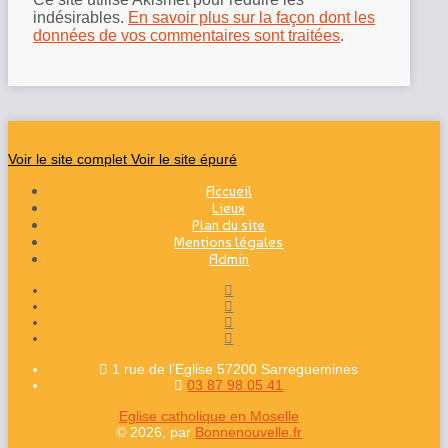
indésirables.
En savoir plus sur la façon dont les
données de vos commentaires sont traitées
.
Voir le site complet
Voir le site épuré
Accueil
Lieux
Plan du site
Mentions légales
Admin
1 rue de l’Eglise 57200 Sarreguemines
03 87 98 05 41
Eglise catholique en Moselle
© 2026, par
Bonnenouvelle.fr