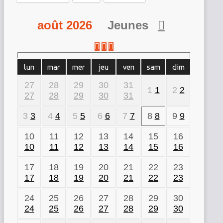
août 2026
Jeunes
lun
mar
mer
jeu
ven
sam
dim
27
28
29
30
31
1
1
2
2
27
28
29
30
31
3
3
4
4
5
5
6
6
7
7
8
8
9
9
10
11
12
13
14
15
16
10
11
12
13
14
15
16
17
18
19
20
21
22
23
17
18
19
20
21
22
23
24
25
26
27
28
29
30
24
25
26
27
28
29
30