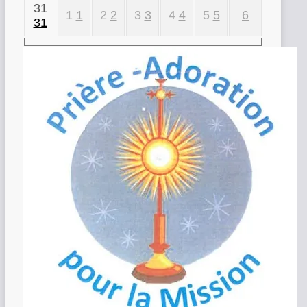
31
1
1
2
2
3
3
4
4
5
5
6
31