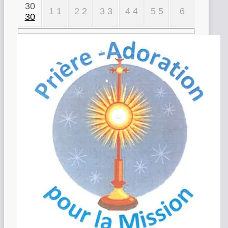
30
1
1
2
2
3
3
4
4
5
5
6
30