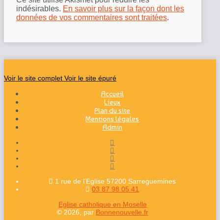
indésirables.
En savoir plus sur la façon dont les
données de vos commentaires sont traitées
.
Voir le site complet
Voir le site épuré
Accueil
Lieux
Plan du site
Mentions légales
Admin
1 rue de l’Eglise 57200 Sarreguemines
03 87 98 05 41
Eglise catholique en Moselle
© 2026, par
Bonnenouvelle.fr