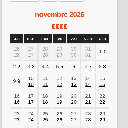
novembre 2026
lun
mar
mer
jeu
ven
sam
dim
26
27
28
29
30
31
1
1
26
27
28
29
30
31
2
2
3
3
4
4
5
5
6
7
7
8
8
10
11
12
13
14
15
9
9
10
11
12
13
14
15
16
17
18
19
20
21
22
16
17
18
19
20
21
22
23
24
25
26
27
28
29
23
24
25
26
27
28
29