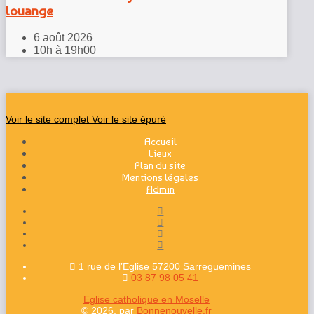
louange
6 août 2026
10h à 19h00
Voir le site complet
Voir le site épuré
Accueil
Lieux
Plan du site
Mentions légales
Admin
1 rue de l’Eglise 57200 Sarreguemines
03 87 98 05 41
Eglise catholique en Moselle
© 2026, par
Bonnenouvelle.fr