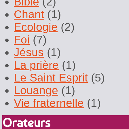
Bible
(2)
Chant
(1)
Ecologie
(2)
Foi
(7)
Jésus
(1)
La prière
(1)
Le Saint Esprit
(5)
Louange
(1)
Vie fraternelle
(1)
Orateurs