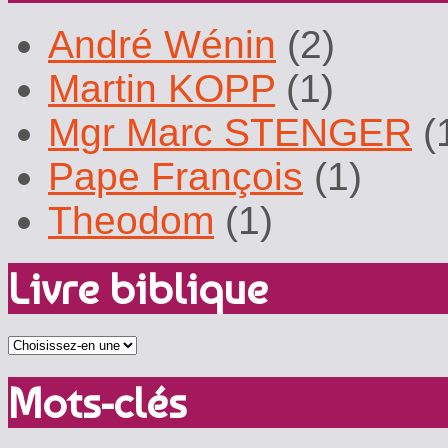
André Wénin
(2)
Martin KOPP
(1)
Mgr Marc STENGER
(
Pape François
(1)
Theodom
(1)
Livre biblique
Mots-clés