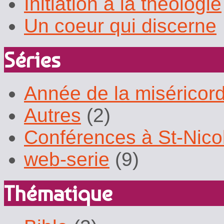
Initiation à la théologie
Un coeur qui discerne
Séries
Année de la miséricor
Autres
(2)
Conférences à St-Nico
web-serie
(9)
Thématique