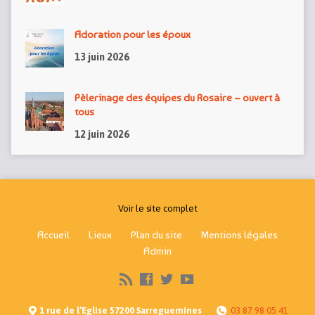
Adoration pour les époux
13 juin 2026
Pèlerinage des équipes du Rosaire – ouvert à
tous
12 juin 2026
Voir le site complet
Accueil
Lieux
Plan du site
Mentions légales
Admin
1 rue de l’Eglise 57200 Sarreguemines
03 87 98 05 41